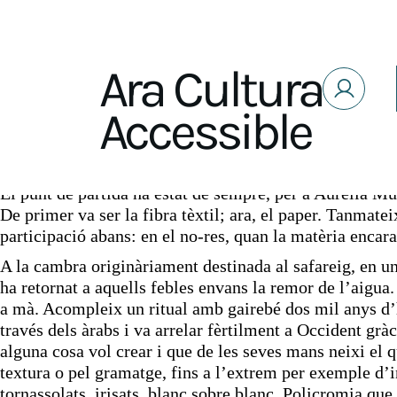
Saltar al contenido
Ara Cultura
Accessible
Opinió
Aurèlia Muñoz, escultora avant
El punt de partida ha estat de sempre, per a Aurèlia Mu
De primer va ser la fibra tèxtil; ara, el paper. Tanmateix
participació abans: en el no-res, quan la matèria encara 
A la cambra originàriament destinada al safareig, en un 
ha retornat a aquells febles envans la remor de l’aigua.
a mà. Acompleix un ritual amb gairebé dos mil anys d’h
través dels àrabs i va arrelar fèrtilment a Occident grà
alguna cosa vol crear i que de les seves mans neixi el q
textura o pel gramatge, fins a l’extrem per exemple d’in
tornassolats, irisats, blanc sobre blanc. Policromia que