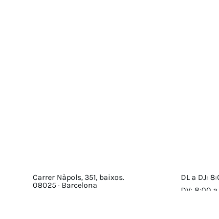
Carrer Nàpols, 351, baixos.
DL a DJ: 8:
08025 · Barcelona
DV: 8:00 a
Mapa