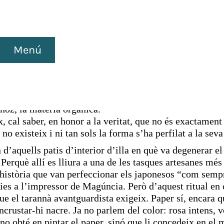
Menú
guardista
ñoz, la matèria orgànica.
, cal saber, en honor a la veritat, que no és exactament a
no existeix i ni tan sols la forma s’ha perfilat a la sev
d’aquells patis d’interior d’illa en què va degenerar el 
 Perquè allí es lliura a una de les tasques artesanes més
istòria que van perfeccionar els japonesos “com sempre 
cies a l’impressor de Magúncia. Però d’aquest ritual en c
ue el tarannà avantguardista exigeix. Paper sí, encara q
crustar-hi nacre. Ja no parlem del color: rosa intens, v
 no obté en pintar el paper, sinó que li concedeix en el