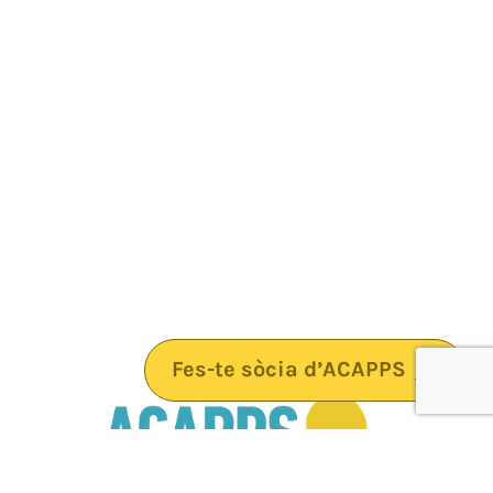
Fes-te sòcia d’ACAPPS