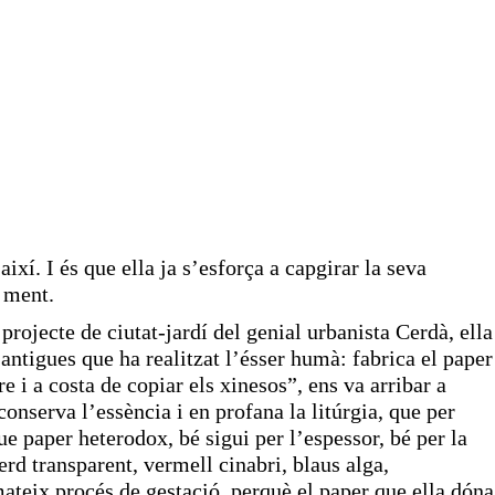
ixí. I és que ella ja s’esforça a capgirar la seva
a ment.
projecte de ciutat-jardí del genial urbanista Cerdà, ella
 antigues que ha realitzat l’ésser humà: fabrica el paper
i a costa de copiar els xinesos”, ens va arribar a
onserva l’essència i en profana la litúrgia, que per
ue paper heterodox, bé sigui per l’espessor, bé per la
erd transparent, vermell cinabri, blaus alga,
 mateix procés de gestació, perquè el paper que ella dóna