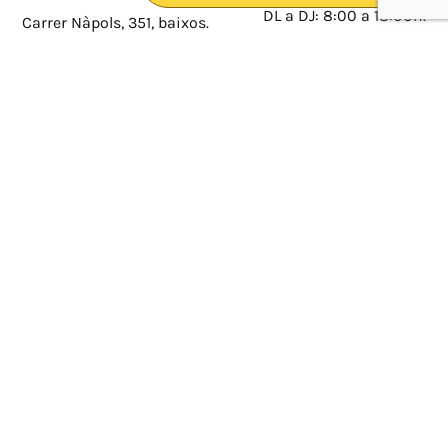
DL a DJ: 8:00 a 18:00h.
Carrer Nàpols, 351, baixos.
08025 · Barcelona
DV: 8:00 a 14:00
Mapa
Avís legal
cultura@federacioacapps.org
Política de protecció de
Fix
93 210 55 30
dades
Móbil
672 697 808
Política de Cookies
ACAPPS
Amb el suport de: