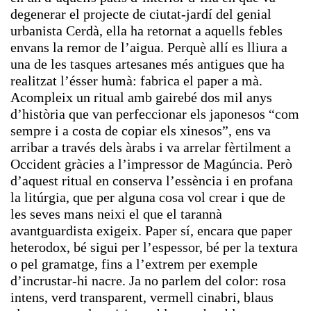
degenerar el projecte de ciutat-jardí del genial
urbanista Cerdà, ella ha retornat a aquells febles
envans la remor de l’aigua. Perquè allí es lliura a
una de les tasques artesanes més antigues que ha
realitzat l’ésser humà: fabrica el paper a mà.
Acompleix un ritual amb gairebé dos mil anys
d’història que van perfeccionar els japonesos “com
sempre i a costa de copiar els xinesos”, ens va
arribar a través dels àrabs i va arrelar fèrtilment a
Occident gràcies a l’impressor de Magúncia. Però
d’aquest ritual en conserva l’essència i en profana
la litúrgia, que per alguna cosa vol crear i que de
les seves mans neixi el que el tarannà
avantguardista exigeix. Paper sí, encara que paper
heterodox, bé sigui per l’espessor, bé per la textura
o pel gramatge, fins a l’extrem per exemple
d’incrustar-hi nacre. Ja no parlem del color: rosa
intens, verd transparent, vermell cinabri, blaus