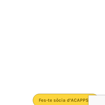
Fes-te sòcia d’ACAPPS