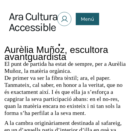
Saltar al contenido
Ara Cultura
Menú
Accessible
Opinió
Aurèlia Muñoz, escultora
avantguardista
El punt de partida ha estat de sempre, per a Aurèlia
Muñoz, la matèria orgànica.
De primer va ser la fibra tèxtil; ara, el paper.
Tanmateix, cal saber, en honor a la veritat, que no
és exactament així. I és que ella ja s’esforça a
capgirar la seva participació abans: en el no-res,
quan la matèria encara no existeix i ni tan sols la
forma s’ha perfilat a la seva ment.
A la cambra originàriament destinada al safareig,
en un d’aquells patis d’interior d’illa en què va