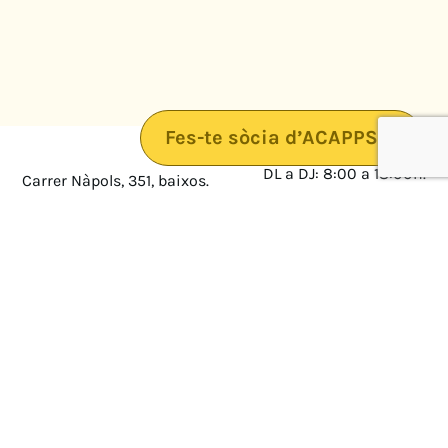
Fes-te sòcia d’ACAPPS
DL a DJ: 8:00 a 18:00h.
Carrer Nàpols, 351, baixos.
08025 · Barcelona
DV: 8:00 a 14:00
Mapa
Avís legal
cultura@federacioacapps.org
Política de protecció de
Fix
93 210 55 30
dades
Móbil
672 697 808
Política de Cookies
ACAPPS