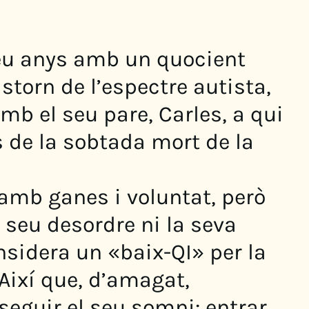
eu anys amb un quocient
rastorn de l’espectre autista,
amb el seu pare, Carles, a qui
s de la sobtada mort de la
 amb ganes i voluntat, però
 seu desordre ni la seva
nsidera un «baix-QI» per la
. Així que, d’amagat,
eguir el seu somni: entrar