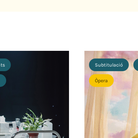
nts
Subtitulació
o
Òpera