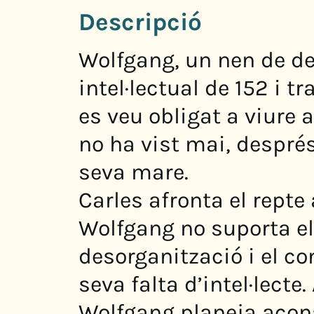
Descripció
Wolfgang, un nen de d
intel·lectual de 152 i t
es veu obligat a viure 
no ha vist mai, despré
seva mare.
Carles afronta el repte
Wolfgang no suporta el
desorganització i el co
seva falta d’intel·lecte
Wolfgang planeja acons