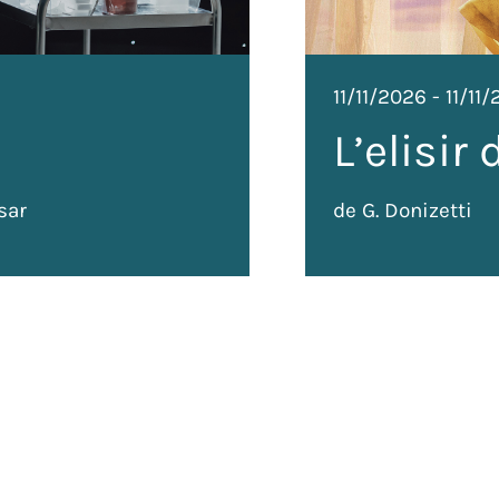
11/11/2026
-
11/11
L’elisir
sar
de G. Donizetti