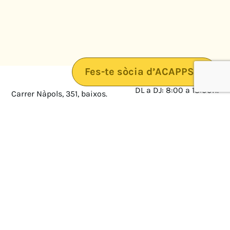
Fes-te sòcia d’ACAPPS
DL a DJ: 8:00 a 18:00h.
Carrer Nàpols, 351, baixos.
08025 · Barcelona
DV: 8:00 a 14:00
Mapa
Avís legal
cultura@federacioacapps.org
Política de protecció de
Fix
93 210 55 30
dades
Móbil
672 697 808
Política de Cookies
ACAPPS