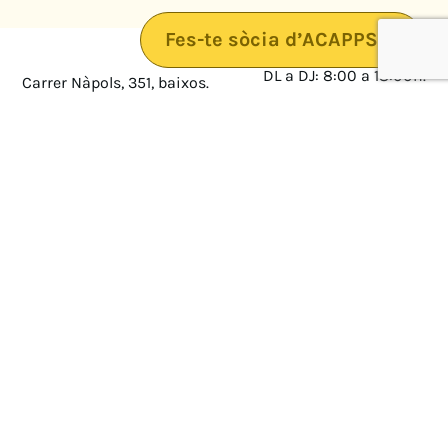
Fes-te sòcia d’ACAPPS
DL a DJ: 8:00 a 18:00h.
Carrer Nàpols, 351, baixos.
08025 · Barcelona
DV: 8:00 a 14:00
Mapa
Avís legal
cultura@federacioacapps.org
Política de protecció de
Fix
93 210 55 30
dades
Móbil
672 697 808
Política de Cookies
ACAPPS
Amb el suport de: