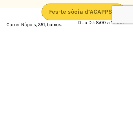
Fes-te sòcia d’ACAPPS
DL a DJ: 8:00 a 18:00h.
Carrer Nàpols, 351, baixos.
08025 · Barcelona
DV: 8:00 a 14:00
Mapa
Avís legal
cultura@federacioacapps.org
Política de protecció de
Fix
93 210 55 30
dades
Móbil
672 697 808
Política de Cookies
ACAPPS
Amb el suport de: