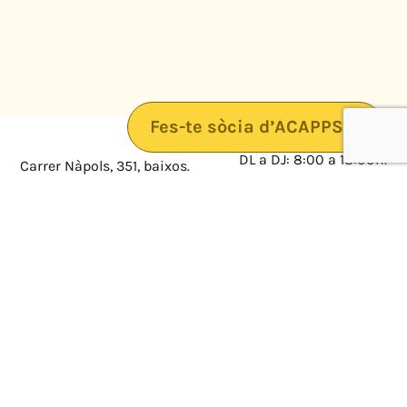
Fes-te sòcia d’ACAPPS
DL a DJ: 8:00 a 18:00h.
Carrer Nàpols, 351, baixos.
08025 · Barcelona
DV: 8:00 a 14:00
Mapa
Avís legal
cultura@federacioacapps.org
Política de protecció de
Fix
93 210 55 30
dades
Móbil
672 697 808
Política de Cookies
ACAPPS