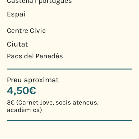
Castellà i portuguès
Espai
Centre Cívic
Ciutat
Pacs del Penedès
Preu aproximat
4,50€
3€ (Carnet Jove, socis ateneus,
acadèmics)