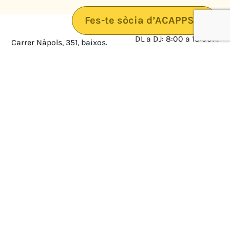
Fes-te sòcia d’ACAPPS
DL a DJ: 8:00 a 18:00h.
Carrer Nàpols, 351, baixos.
08025 · Barcelona
DV: 8:00 a 14:00
Mapa
Avís legal
cultura@federacioacapps.org
Política de protecció de
Fix
93 210 55 30
dades
Móbil
672 697 808
Política de Cookies
ACAPPS
Amb el suport de: