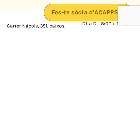
Fes-te sòcia d’ACAPPS
DL a DJ: 8:00 a 18:00h.
Carrer Nàpols, 351, baixos.
08025 · Barcelona
DV: 8:00 a 14:00
Mapa
Avís legal
cultura@federacioacapps.org
Política de protecció de
Fix
93 210 55 30
dades
Móbil
672 697 808
Política de Cookies
ACAPPS
Amb el suport de: