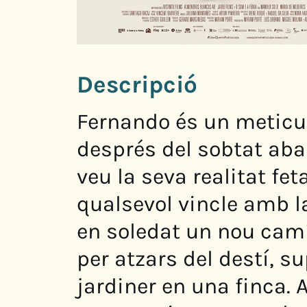
Descripció
Fernando és un meticul
després del sobtat ab
veu la seva realitat fe
qualsevol vincle amb l
en soledat un nou camí
per atzars del destí, su
jardiner en una finca. 