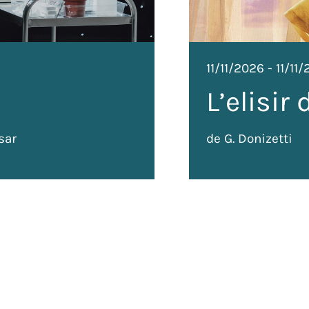
11/11/2026
-
11/11
L’elisir
sar
de G. Donizetti