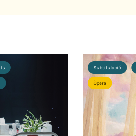
nts
Subtitulació
o
Òpera