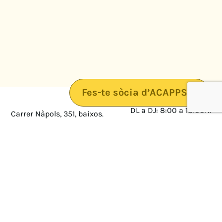
Fes-te sòcia d’ACAPPS
DL a DJ: 8:00 a 18:00h.
Carrer Nàpols, 351, baixos.
08025 · Barcelona
DV: 8:00 a 14:00
Mapa
Avís legal
cultura@federacioacapps.org
Política de protecció de
Fix
93 210 55 30
dades
Móbil
672 697 808
Política de Cookies