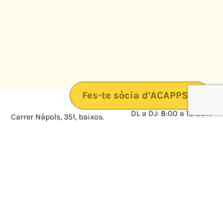
Fes-te sòcia d’ACAPPS
DL a DJ: 8:00 a 18:00h.
Carrer Nàpols, 351, baixos.
08025 · Barcelona
DV: 8:00 a 14:00
Mapa
Avís legal
cultura@federacioacapps.org
Política de protecció de
Fix
93 210 55 30
dades
Móbil
672 697 808
Política de Cookies