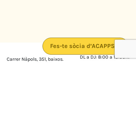
Fes-te sòcia d’ACAPPS
DL a DJ: 8:00 a 18:00h.
Carrer Nàpols, 351, baixos.
08025 · Barcelona
DV: 8:00 a 14:00
Mapa
Avís legal
cultura@federacioacapps.org
Política de protecció de
Fix
93 210 55 30
dades
Móbil
672 697 808
Política de Cookies
ACAPPS