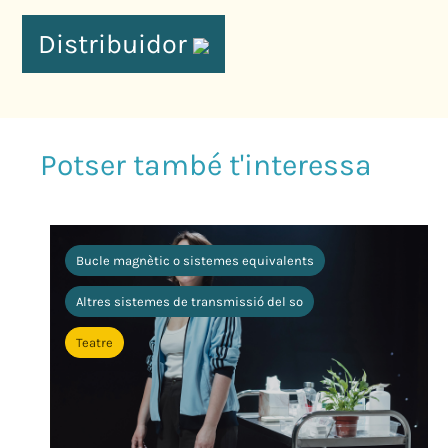
Distribuidor
Bucle magnètic o sistemes equivalents
Altres sistemes de transmissió del so
Teatre