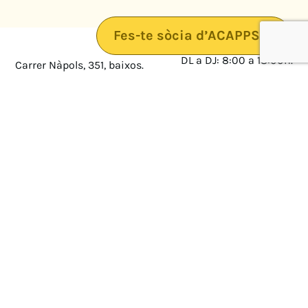
Fes-te sòcia d’ACAPPS
DL a DJ: 8:00 a 18:00h.
Carrer Nàpols, 351, baixos.
08025 · Barcelona
DV: 8:00 a 14:00
Mapa
Avís legal
cultura@federacioacapps.org
Política de protecció de
Fix
93 210 55 30
dades
Móbil
672 697 808
Política de Cookies
ACAPPS
Amb el suport de: