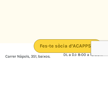
Fes-te sòcia d’ACAPPS
DL a DJ: 8:00 a 18:00h.
Carrer Nàpols, 351, baixos.
08025 · Barcelona
DV: 8:00 a 14:00
Mapa
Avís legal
cultura@federacioacapps.org
Política de protecció de
Fix
93 210 55 30
dades
Móbil
672 697 808
Política de Cookies