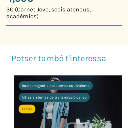
3€ (Carnet Jove, socis ateneus,
acadèmics)
Bucle magnètic o sistemes equivalents
Altres sistemes de transmissió del so
Teatre