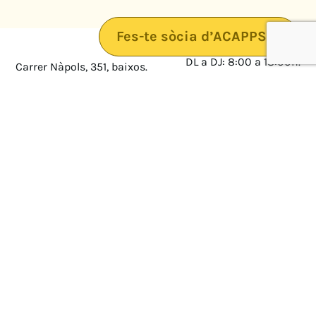
Fes-te sòcia d’ACAPPS
DL a DJ: 8:00 a 18:00h.
Carrer Nàpols, 351, baixos.
08025 · Barcelona
DV: 8:00 a 14:00
Mapa
Avís legal
cultura@federacioacapps.org
Política de protecció de
Fix
93 210 55 30
dades
Móbil
672 697 808
Política de Cookies
ACAPPS
Amb el suport de: