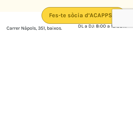
Fes-te sòcia d’ACAPPS
DL a DJ: 8:00 a 18:00h.
Carrer Nàpols, 351, baixos.
08025 · Barcelona
DV: 8:00 a 14:00
Mapa
Avís legal
cultura@federacioacapps.org
Política de protecció de
Fix
93 210 55 30
dades
Móbil
672 697 808
Política de Cookies
ACAPPS
Amb el suport de: