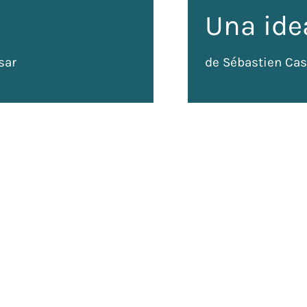
Una ide
sar
de Sébastien Cas