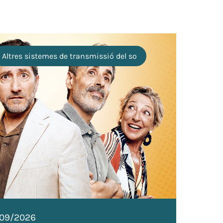
Altres sistemes de transmissió del so
S
Ò
/09/2026
11