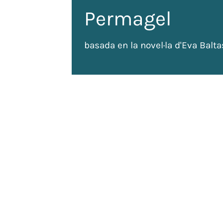
Permagel
basada en la novel·la d'Eva Balta
de
 tots
ada: 120