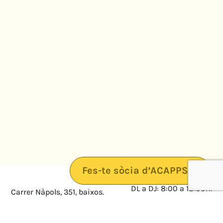
Fes-te sòcia d’ACAPPS
DL a DJ: 8:00 a 18:00h.
Carrer Nàpols, 351, baixos.
08025 · Barcelona
DV: 8:00 a 14:00
Mapa