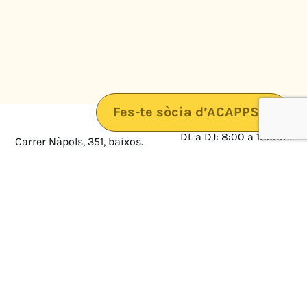
Fes-te sòcia d’ACAPPS
DL a DJ: 8:00 a 18:00h.
Carrer Nàpols, 351, baixos.
08025 · Barcelona
DV: 8:00 a 14:00
Mapa
Avís legal
cultura@federacioacapps.org
Política de protecció de
Fix
93 210 55 30
dades
Móbil
672 697 808
Política de Cookies
ACAPPS