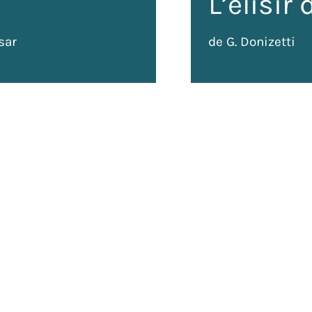
L’elisir
sar
de G. Donizetti