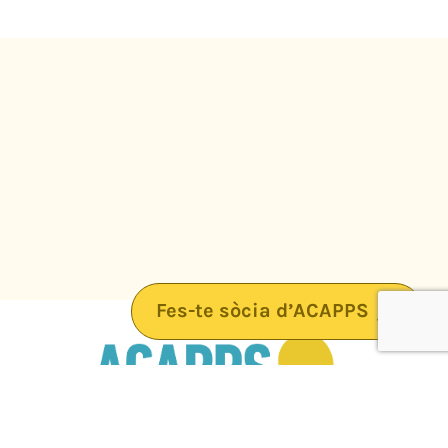
Fes-te sòcia d’ACAPPS