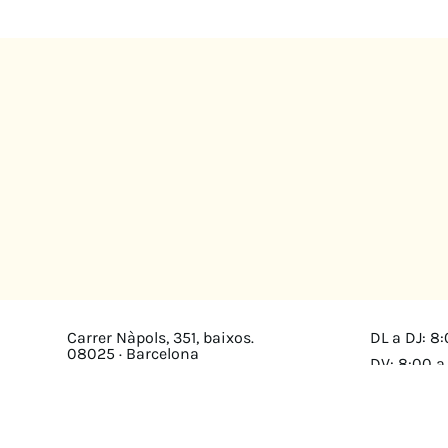
Carrer Nàpols, 351, baixos.
DL a DJ: 8:
08025 · Barcelona
DV: 8:00 a
Mapa