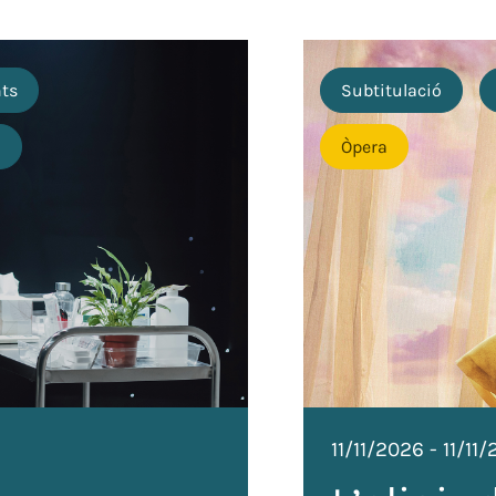
nts
Subtitulació
o
Òpera
11/11/2026
-
11/11