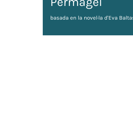
Permagel
basada en la novel·la d'Eva Balta
de
 tots
ada: 120