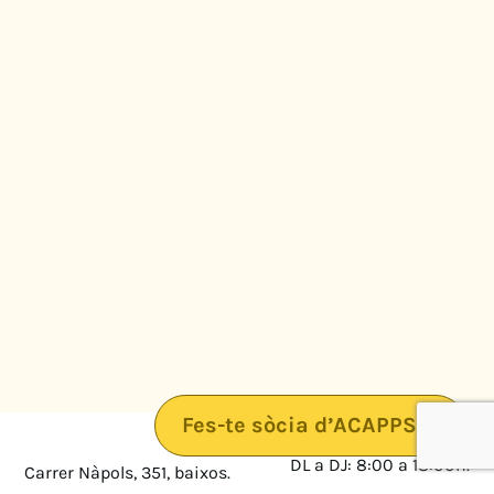
Fes-te sòcia d’ACAPPS
DL a DJ: 8:00 a 18:00h.
Carrer Nàpols, 351, baixos.
08025 · Barcelona
DV: 8:00 a 14:00