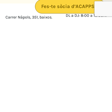
Fes-te sòcia d’ACAPPS
DL a DJ: 8:00 a 18:00h.
Carrer Nàpols, 351, baixos.
08025 · Barcelona
DV: 8:00 a 14:00
Mapa
Avís legal
cultura@federacioacapps.org
Política de protecció de
Fix
93 210 55 30
dades
Móbil
672 697 808
Política de Cookies
ACAPPS
Amb el suport de: