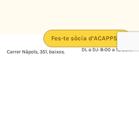
Fes-te sòcia d’ACAPPS
DL a DJ: 8:00 a 18:00h.
Carrer Nàpols, 351, baixos.
08025 · Barcelona
DV: 8:00 a 14:00
Mapa
Avís legal
cultura@federacioacapps.org
Política de protecció de
Fix
93 210 55 30
dades
Móbil
672 697 808
Política de Cookies
ACAPPS