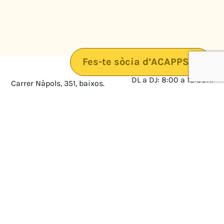
Fes-te sòcia d’ACAPPS
DL a DJ: 8:00 a 18:00h.
Carrer Nàpols, 351, baixos.
08025 · Barcelona
DV: 8:00 a 14:00
Mapa
Avís legal
cultura@federacioacapps.org
Política de protecció de
Fix
93 210 55 30
dades
Móbil
672 697 808
Política de Cookies
ACAPPS