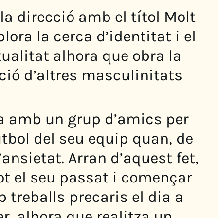
a direcció amb el títol Molt
lora la cerca d’identitat i el
ualitat alhora que obra la
ció d’altres masculinitats
da amb un grup d’amics per
utbol del seu equip quan, de
’ansietat. Arran d’aquest fet,
ot el seu passat i començar
 treballs precaris el dia a
r, alhora que realitza un