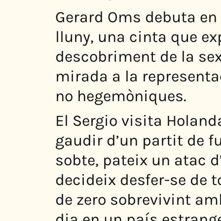
Gerard Oms debuta en l
lluny, una cinta que exp
descobriment de la sex
mirada a la representa
no hegemòniques.
El Sergio visita Holan
gaudir d’un partit de f
sobte, pateix un atac d
decideix desfer-se de t
de zero sobrevivint amb
dia en un país estrange