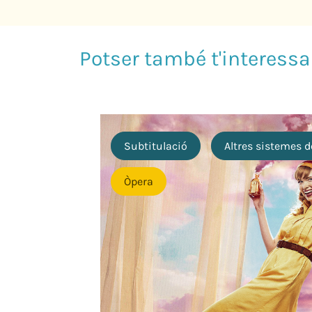
Subtitulació
Altres sistemes d
Òpera
 Llucià
0