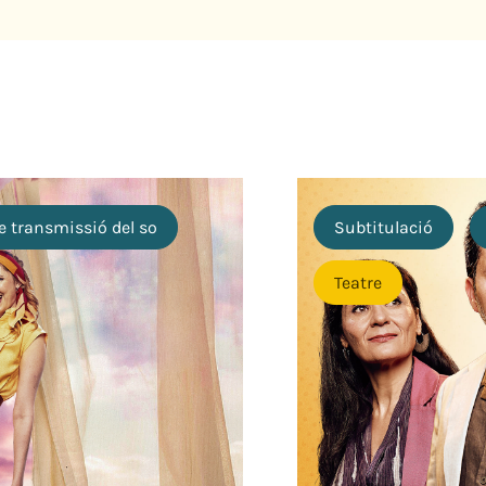
e transmissió del so
Subtitulació
Teatre