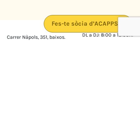
Fes-te sòcia d’ACAPPS
DL a DJ: 8:00 a 18:00h.
Carrer Nàpols, 351, baixos.
08025 · Barcelona
DV: 8:00 a 14:00
Mapa
Avís legal
cultura@federacioacapps.org
Política de protecció de
Fix
93 210 55 30
dades
Móbil
672 697 808
Política de Cookies
ACAPPS
Amb el suport de: