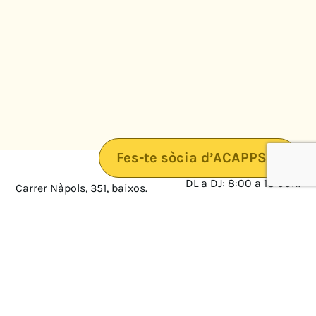
Fes-te sòcia d’ACAPPS
DL a DJ: 8:00 a 18:00h.
Carrer Nàpols, 351, baixos.
08025 · Barcelona
DV: 8:00 a 14:00
Mapa
Avís legal
cultura@federacioacapps.org
Política de protecció de
Fix
93 210 55 30
dades
Móbil
672 697 808