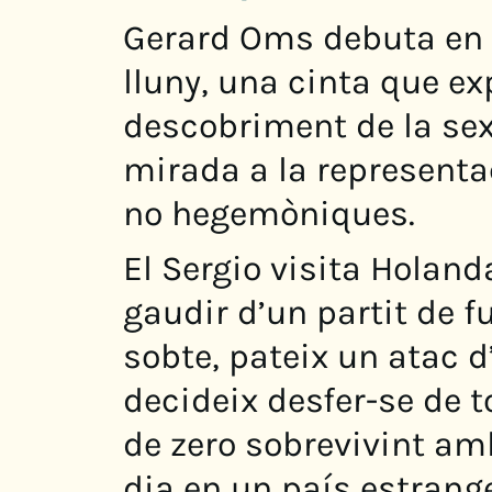
Gerard Oms debuta en l
lluny, una cinta que exp
descobriment de la sex
mirada a la representa
no hegemòniques.
El Sergio visita Holan
gaudir d’un partit de f
sobte, pateix un atac d
decideix desfer-se de t
de zero sobrevivint amb
dia en un país estrange