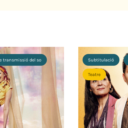
e transmissió del so
Subtitulació
Teatre