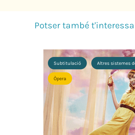
Subtitulació
Altres sistemes d
Òpera
 Llucià
0