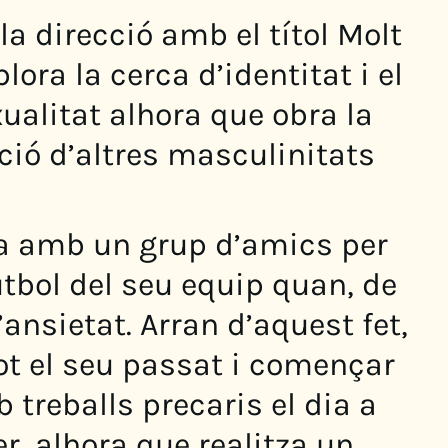
a direcció amb el títol Molt
lora la cerca d’identitat i el
ualitat alhora que obra la
ció d’altres masculinitats
da amb un grup d’amics per
utbol del seu equip quan, de
’ansietat. Arran d’aquest fet,
ot el seu passat i començar
 treballs precaris el dia a
r, alhora que realitza un