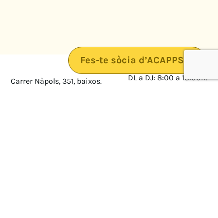
Fes-te sòcia d’ACAPPS
DL a DJ: 8:00 a 18:00h.
Carrer Nàpols, 351, baixos.
08025 · Barcelona
DV: 8:00 a 14:00
Mapa
Avís legal
cultura@federacioacapps.org
Política de protecció de
Fix
93 210 55 30
dades
Móbil
672 697 808
Política de Cookies
ACAPPS