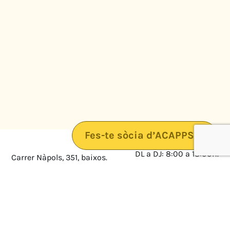
Fes-te sòcia d’ACAPPS
DL a DJ: 8:00 a 18:00h.
Carrer Nàpols, 351, baixos.
08025 · Barcelona
DV: 8:00 a 14:00
Mapa
Avís legal
cultura@federacioacapps.org