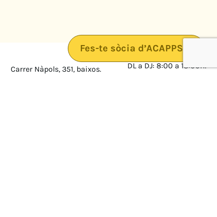
Fes-te sòcia d’ACAPPS
DL a DJ: 8:00 a 18:00h.
Carrer Nàpols, 351, baixos.
08025 · Barcelona
DV: 8:00 a 14:00
Mapa
Avís legal
cultura@federacioacapps.org
Política de protecció de
Fix
93 210 55 30
dades
Móbil
672 697 808
Política de Cookies
ACAPPS