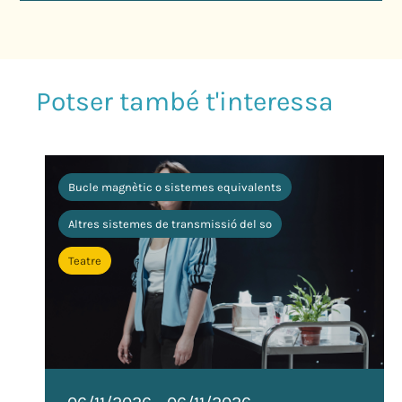
Bucle magnètic o sistemes equivalents
Altres sistemes de transmissió del so
Teatre