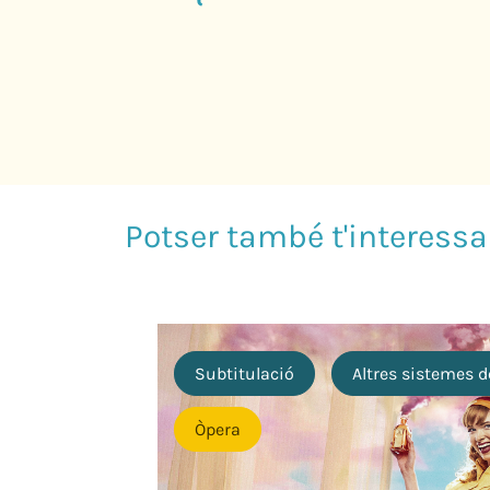
Subtitulació
Altres sistemes d
Òpera