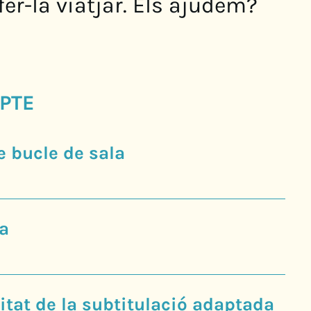
fer-la viatjar. Els ajudem?
PTE
 bucle de sala
a
tat de la subtitulació adaptada