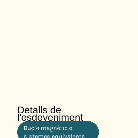
Detalls de
l'esdeveniment
Bucle magnètic o
sistemes equivalents