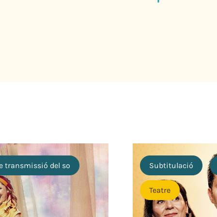
e transmissió del so
Subtitulació
Teatre