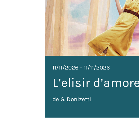
 Llucià
0
11/11/2026
-
11/11/2026
L’elisir d’amor
de G. Donizetti