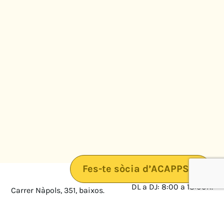
Fes-te sòcia d’ACAPPS
DL a DJ: 8:00 a 18:00h.
Carrer Nàpols, 351, baixos.
08025 · Barcelona
DV: 8:00 a 14:00
Mapa