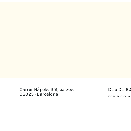
Carrer Nàpols, 351, baixos.
DL a DJ: 8:
08025 · Barcelona
DV: 8:00 a
Mapa
cultura@federacioacapps.org
Avís legal