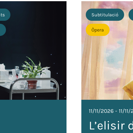
nts
Subtitulació
o
Òpera
11/11/2026
-
11/11
L’elisir