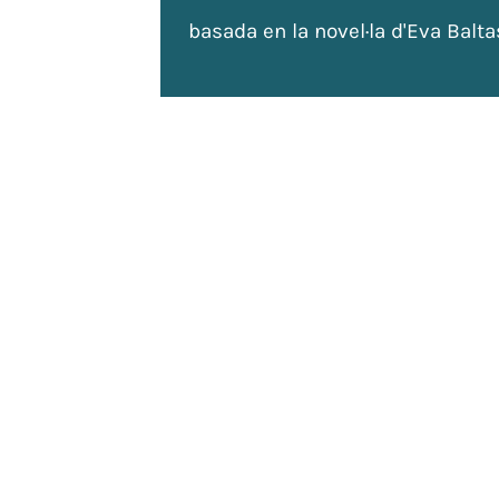
basada en la novel·la d'Eva Balta
de
 tots
ada: 120