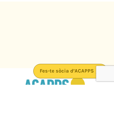
Fes-te sòcia d’ACAPPS