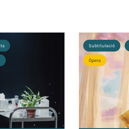
nts
Subtitulació
o
Òpera