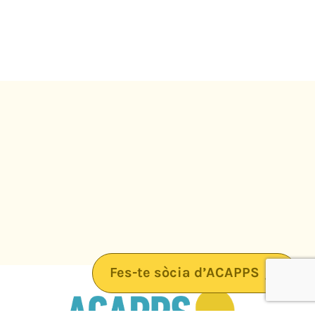
Fes-te sòcia d’ACAPPS