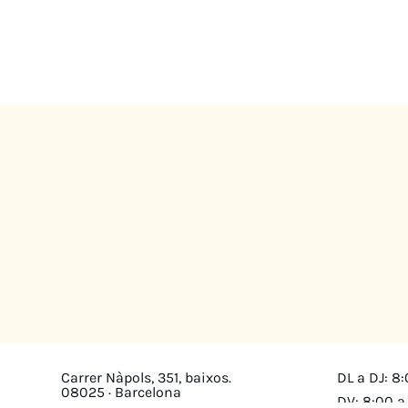
Carrer Nàpols, 351, baixos.
DL a DJ: 8:
08025 · Barcelona
DV: 8:00 a