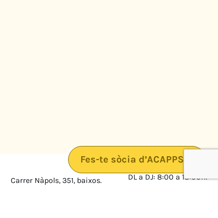
Fes-te sòcia d’ACAPPS
DL a DJ: 8:00 a 18:00h.
Carrer Nàpols, 351, baixos.
08025 · Barcelona
DV: 8:00 a 14:00
Mapa