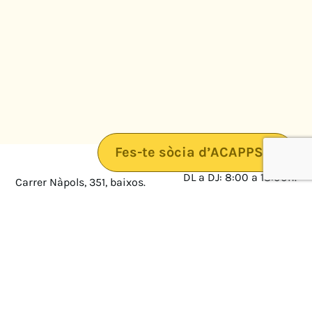
Fes-te sòcia d’ACAPPS
DL a DJ: 8:00 a 18:00h.
Carrer Nàpols, 351, baixos.
08025 · Barcelona
DV: 8:00 a 14:00
Mapa
Avís legal
cultura@federacioacapps.org
Política de protecció de
Fix
93 210 55 30
dades
Móbil
672 697 808