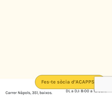
Fes-te sòcia d’ACAPPS
DL a DJ: 8:00 a 18:00h.
Carrer Nàpols, 351, baixos.
08025 · Barcelona
DV: 8:00 a 14:00
Mapa