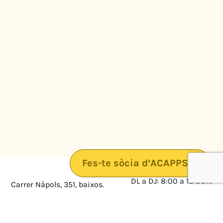
Fes-te sòcia d’ACAPPS
DL a DJ: 8:00 a 18:00h.
Carrer Nàpols, 351, baixos.
08025 · Barcelona
DV: 8:00 a 14:00
Mapa