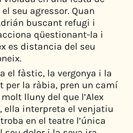
 el seu agressor. Quan
drián buscant refugi i
cciona qüestionant-la i
ex es distancia del seu
oneix.
a el fàstic, la vergonya i la
t per la ràbia, pren un camí
olt lluny del que l’Alex
 ella interpreta el venjatiu
roba en el teatre l’única
seu dolor i la seva ira.