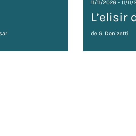
11/11/2026
-
11/11
L’elisir
sar
de G. Donizetti