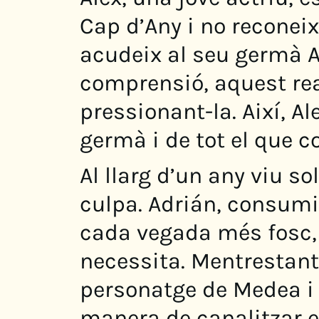
Cap d’Any i no reconeix
acudeix al seu germà A
comprensió, aquest rea
pressionant-la. Així, Al
germà i de tot el que c
Al llarg d’un any viu sol
culpa. Adrián, consumi
cada vegada més fosc, m
necessita. Mentrestant,
personatge de Medea i t
manera de canalitzar el 