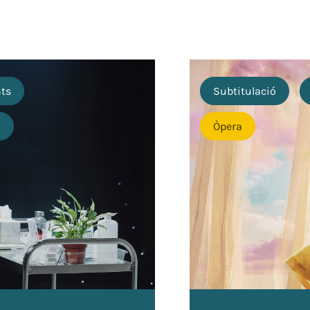
nts
Subtitulació
o
Òpera