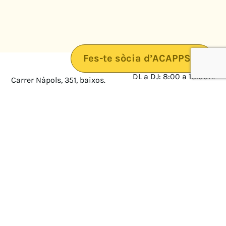
Fes-te sòcia d’ACAPPS
DL a DJ: 8:00 a 18:00h.
Carrer Nàpols, 351, baixos.
08025 · Barcelona
DV: 8:00 a 14:00
Mapa
Avís legal
cultura@federacioacapps.org
Política de protecció de
Fix
93 210 55 30
dades
Móbil
672 697 808
Política de Cookies
ACAPPS