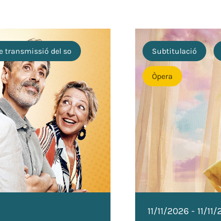
e transmissió del so
Subtitulació
Òpera
11/11/2026
-
11/11