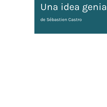
Una idea genia
de Sébastien Castro
b
perança
tots els