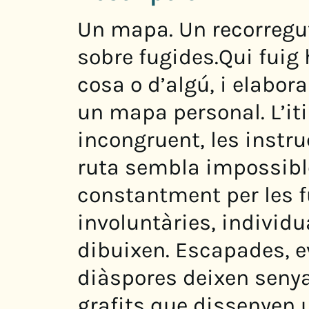
Un mapa. Un recorregut
sobre fugides.Qui fuig 
cosa o d’algú, i elabora
un mapa personal. L’iti
incongruent, les instru
ruta sembla impossible
constantment per les f
involuntàries, individua
dibuixen. Escapades, ev
diàspores deixen senyal
grafits que dissenyen 