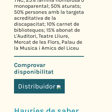
TNC; 25% familia nombrosa o
monoparental; 50% aturats;
50% persones amb la targeta
acreditativa de la
discapacitat; 10% carnet de
biblioteques; 15% abonat de
L'Auditori, Teatre Lliure,
Mercat de les Flors, Palau de
la Musica i Amics del Liceu
Comprovar
disponibilitat
Distribuidor
Hauries de saber