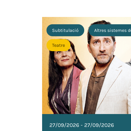
ació
Subtitulació
Altres sistemes d
Teatre
27/09/2026
-
27/09/2026