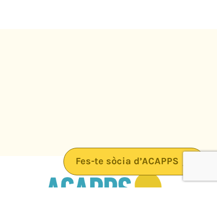
Fes-te sòcia d’ACAPPS