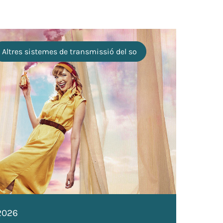
Altres sistemes de transmissió del so
B
A
T
/2026
06