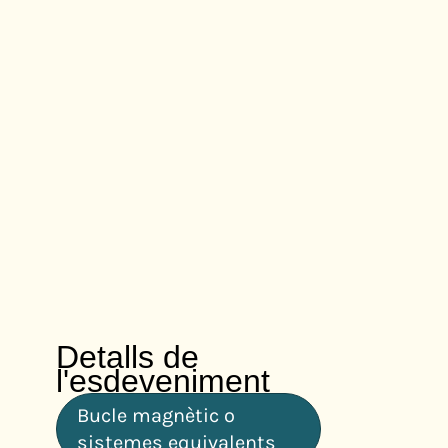
Detalls de
l'esdeveniment
Bucle magnètic o
sistemes equivalents