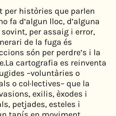
 per històries que parlen
ho fa d’algun lloc, d’alguna
 sovint, per assaig i error,
nerari de la fuga és
ccions són per perdre’s i la
.La cartografia es reinventa
ugides –voluntàries o
ls o col·lectives– que la
asions, exilis, èxodes i
s, petjades, esteles i
un tapís en moviment.