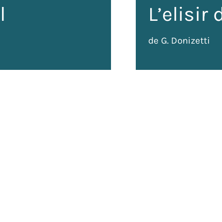
l
L’elisir
de G. Donizetti