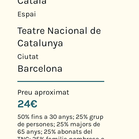
Català
Espai
Teatre Nacional de
Catalunya
Ciutat
Barcelona
Preu aproximat
24€
50% fins a 30 anys; 25% grup
de persones; 25% majors de
65 anys; 25% abonats del