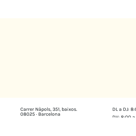
Carrer Nàpols, 351, baixos.
DL a DJ: 8:
08025 · Barcelona
DV: 8:00 a
Mapa