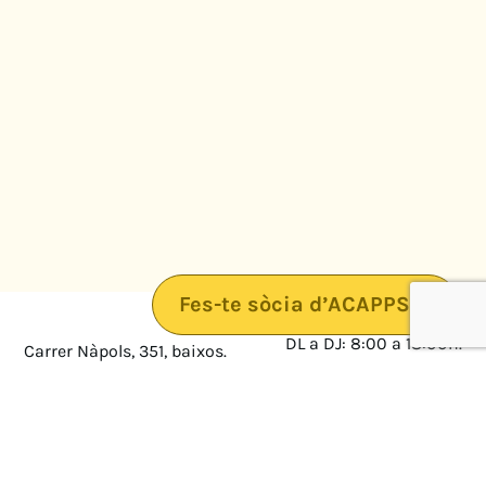
Fes-te sòcia d’ACAPPS
DL a DJ: 8:00 a 18:00h.
Carrer Nàpols, 351, baixos.
08025 · Barcelona
DV: 8:00 a 14:00
Mapa