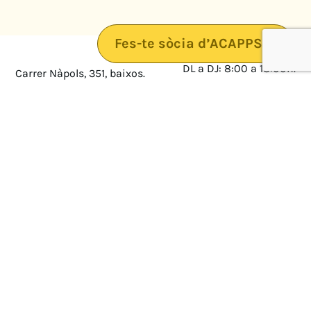
Fes-te sòcia d’ACAPPS
DL a DJ: 8:00 a 18:00h.
Carrer Nàpols, 351, baixos.
08025 · Barcelona
DV: 8:00 a 14:00
Mapa
Avís legal
cultura@federacioacapps.org
Política de protecció de
Fix
93 210 55 30
dades
Móbil
672 697 808
Política de Cookies
ACAPPS
Amb el suport de: