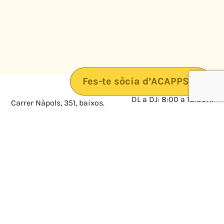
Fes-te sòcia d’ACAPPS
DL a DJ: 8:00 a 18:00h.
Carrer Nàpols, 351, baixos.
08025 · Barcelona
DV: 8:00 a 14:00
Mapa
Avís legal
cultura@federacioacapps.org
Política de protecció de
Fix
93 210 55 30
dades
Móbil
672 697 808
Política de Cookies
ACAPPS