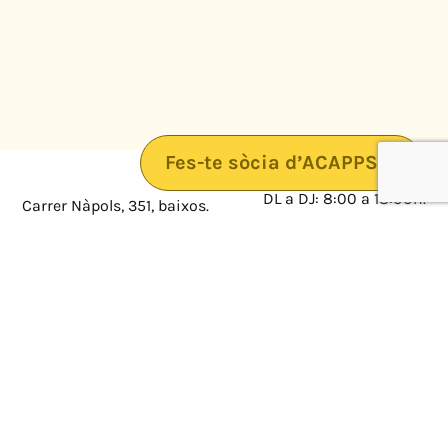
Fes-te sòcia d’ACAPPS
DL a DJ: 8:00 a 18:00h.
Carrer Nàpols, 351, baixos.
08025 · Barcelona
DV: 8:00 a 14:00
Mapa
Avís legal
cultura@federacioacapps.org
Política de protecció de
Fix
93 210 55 30
dades
Móbil
672 697 808
Política de Cookies
ACAPPS