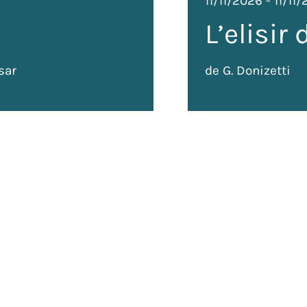
11/11/2026
-
11/11
L’elisir
sar
de G. Donizetti