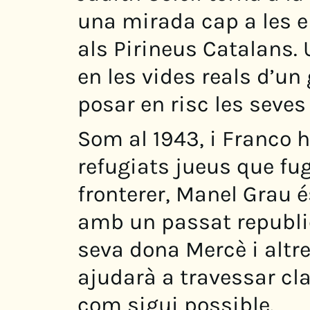
una mirada cap a les e
als Pirineus Catalans. U
en les vides reals d’u
posar en risc les seves 
Som al 1943, i Franco h
refugiats jueus que fu
fronterer, Manel Grau 
amb un passat republi
seva dona Mercè i altre
ajudarà a travessar cl
com sigui possible.