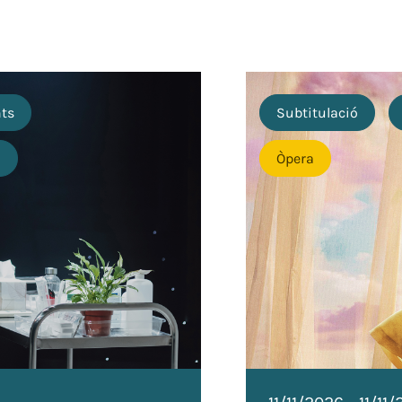
nts
Subtitulació
o
Òpera