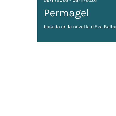
06/11/2026
-
06/11/2026
Permagel
basada en la novel·la d'Eva Balta
de
 tots
ada: 120