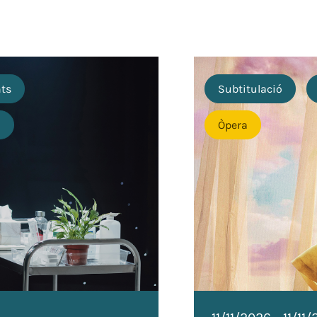
nts
Subtitulació
o
Òpera