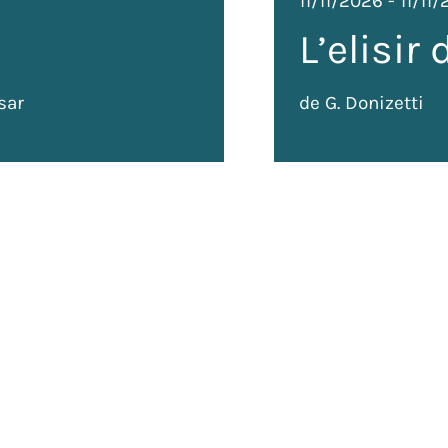
11/11/2026
-
11/11
L’elisir
sar
de G. Donizetti