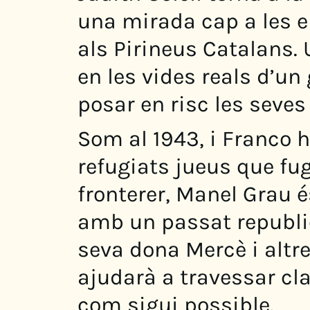
una mirada cap a les e
als Pirineus Catalans. U
en les vides reals d’u
posar en risc les seves 
Som al 1943, i Franco h
refugiats jueus que fu
fronterer, Manel Grau 
amb un passat republi
seva dona Mercè i altre
ajudarà a travessar cl
com sigui possible.