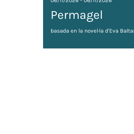
06/11/2026
-
06/11/2026
Permagel
basada en la novel·la d'Eva Balta
de
 tots
ada: 120